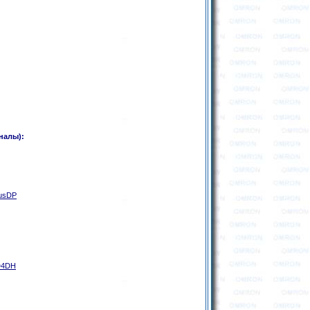
налы):
busDP
D4DH