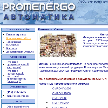
Навигация по сайту:
Компоненты Omron
Omro
Главная страница
Международная
кор
Компоненты OMRON
историю с 1933 год
Техническая
Omron
осуществляет
поддержка
компонентов автом
Контакты
Документация OMRON
Справочники:
Что такое
Omron
-
синоним слова
качество
! На всех производс
программируемый
контроллер?
качеством выпускаемой продукции. Вся продукция Omr
надежная и долговечная продукция Omron удовлетворя
Что такое
регулируемый
частотный
преобразователь
Мы поставляем следующее оборудование OMRON:
(инвертор)?
Частотные преобразователи OMRON:
Отдел продаж:
OMRON
V1000
(495) 739-36-05
OMRON J1000
mail@proenergo.ru
OMRON JX
Для Вас:
OMRON MX2
Обои для рабочего
OMRON RX