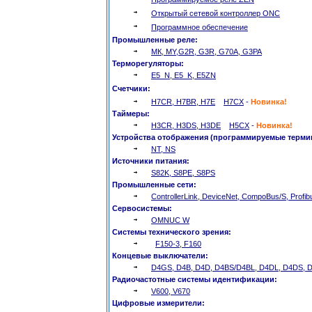
Открытый сетевой контроллер ONC
Программное обеспечение
Промышленные реле:
МК, MY,G2R, G3R, G70A, G3PA
Терморегуляторы:
E5_N, E5_K, E5ZN
Счетчики:
H7CR, H7BR, H7E
H7CX
-
Новинка!
Таймеры:
H3CR, H3DS, H3DE
H5CX
-
Новинка!
Устройства отображения (программируемые терми
NT, NS
Источники питания:
S82K, S8PE, S8PS
Промышленные сети:
ControllerLink, DeviceNet, CompoBus/S, Profi
Сервосистемы:
OMNUС W
Системы технического зрения:
F150-3, F160
Концевые выключатели:
D4GS, D4B, D4D, D4BS/D4BL, D4DL, D4DS, 
Радиочастотные системы идентификации:
V600, V670
Цифровые измерители: