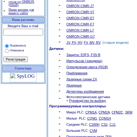
стола от OMRON
(60kB)
OMRON CIMR-J7
Наши кнопки для
OMRON CIMR-V7
вашего сайта
OMRON CIMR-E7
Наша рассылка:
OMRON CIMR-F7
Введите Ваш e-mail:
OMRON CIMR-L7
OMRON CIMR-G7
JV, PV, HV
,
FV, MV, RV
(старые модели)
Подписаться
Д
атчики:
Отписаться
Защиты: E3FS, F3S-B
Импульсов (энкодеры)
Определения цвета (RGB)
Статистика:
Приближения
Лазерные серии ZX
Лазерные
Детекторы изображения
Фотоэлектрические датчики
Руководство по выбору
П
рограммируемые контроллеры:
Микро PLC:
CPM1A
,
CPM2A
,
CPM2C
,
SRM
Малые PLC:
CQM1
,
CQM1H
Средние PLC:
C200H
,
CS1
,
CJ1
Большие PLC:
CVM
Программируемое реле ZEN